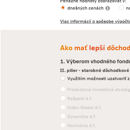
Peňažné hodnoty zobrazovať v:
dnešných cenách
n
Viac informácií o spôsobe výpoč
Ako
mať
lepší
dôcho
1. Výberom vhodného fond
II. pilier - starobné dôchodkové
Využitím možnosti uzatvoriť zm
Predvolená investičná stratég
Rešpekt d.f.
Index Global d.f.
Dynamika d.f.
Harmónia d.f.