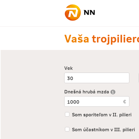
Vaša
trojpilie
Vek
Dnešná hrubá mzda
Som sporiteľom v II. pilieri
Som účastníkom v III. pilieri