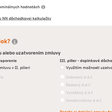
ominálnych hodnotách
tu NN dôchodkovej kalkulačky
dok?
u alebo uzatvorením zmluvy
 sporenie
III. pilier - doplnkové dôc
luvu v II. pilieri
Využitím možnosti uzatvori
ia
Indexový d.d.f.
Rastový d.d.f.
Vyvážený d.d.f.
Konzervatívny d.d.f.
Pozrite si detailnú ponuku f