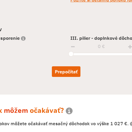
v
 sporenie
III. pilier - doplnkové dôc
0 €
Prepočítať
k
môžem
očakávať?
 rokov môžete očakávať mesačný dôchodok vo výške
1 027 €
.