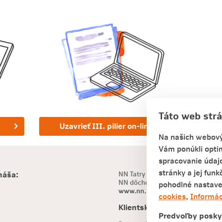
Táto web str
Uzavrieť III. pilier on-line
Na našich webový
Vám ponúkli opti
spracovanie údaj
stránky a jej funk
NN Tatry - Sympatia, d.d.s., a.s.
náša:
NN dôchodková správcovská spol
pohodlné nastave
www.nn.sk
cookies
,
Informác
Klientska linka
Predvoľby posky