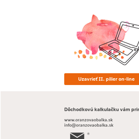
Uzavrieť II. pilier on-line
Dôchodkovú kalkulačku vám pri
www.oranzovaobalka.sk
info@oranzovaobalka.sk