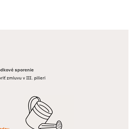
hodkové sporenie
ť zmluvu v III. pilieri
ondov