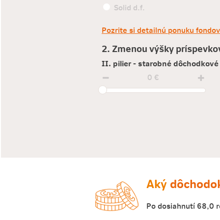
Solid d.f.
Pozrite si detailnú ponuku fondov
2. Zmenou výšky príspevko
II. pilier - starobné dôchodkové
0 €
Aký
dôchodo
Po dosiahnutí 68,0